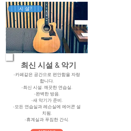
시 설?
최신 시설 & 악기
-카페같은 공간으로 편안함을 자랑
합니다.
-최신 시설. 깨끗한 연습실.
-완벽한 방음.
-새 악기가 준비.
-모든 연습실과 레슨실에 에어콘 설
치됨.
​-휴계실과 푸짐한 간식.