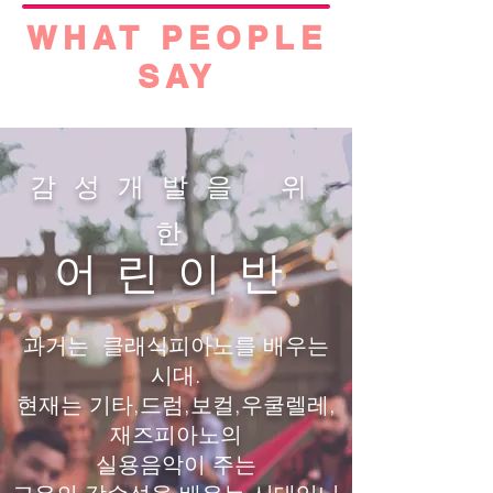
WHAT PEOPLE
SAY
감성개발을 위
한
어린이반
과거는 클래식피아노를 배우는
시대.
현재는 기타,드럼,보컬,우쿨렐레,
재즈피아노의
실용음악이 주는