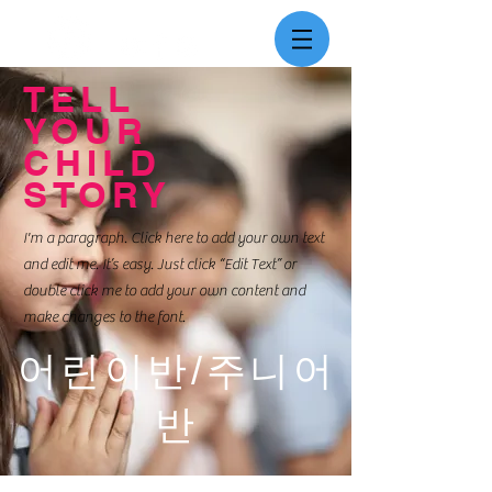
TELL
YOUR
CHILD
STORY
I'm a paragraph. Click here to add your own text
and edit me. It’s easy. Just click “Edit Text” or
double click me to add your own content and
make changes to the font.
​어린이반/주니어
반