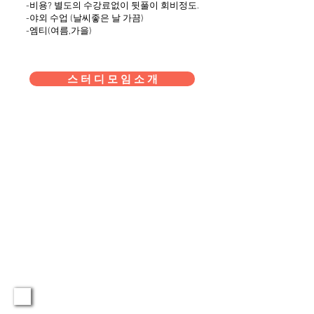
-비용? 별도의 수강료없이 뒷풀이 회비정도.
-야외 수업 (날씨좋은 날 가끔)
-엠티(여름,가을)
스 터 디 모 임 소 개