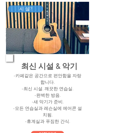
시 설?
최신 시설 & 악기
-카페같은 공간으로 편안함을 자랑
합니다.
-최신 시설. 깨끗한 연습실.
-완벽한 방음.
-새 악기가 준비.
-모든 연습실과 레슨실에 에어콘 설
치됨.
​-휴계실과 푸짐한 간식.