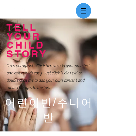
TELL
YOUR
CHILD
STORY
I'm a paragraph. Click here to add your own text
and edit me. It’s easy. Just click “Edit Text” or
double click me to add your own content and
make changes to the font.
​어린이반/주니어
반