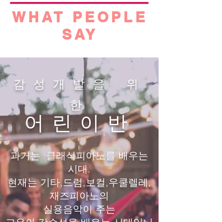
WHAT PEOPLE
SAY
감성개발을 위
한
어린이반
과거는 클래식피아노를 배우는
시대.
현재는 기타,드럼,보컬,우쿨렐레,
재즈피아노의
실용음악이 주는